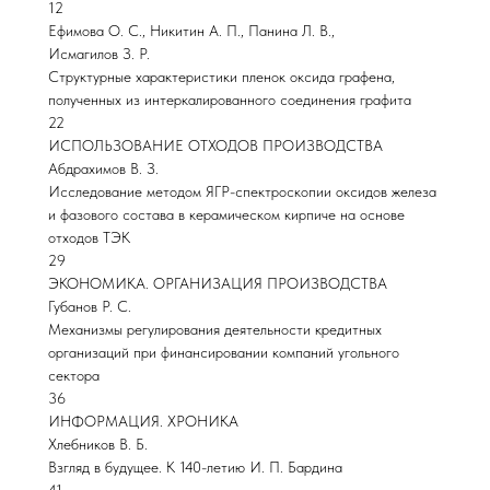
12
Ефимова О. С., Никитин А. П., Панина Л. В.,
Исмагилов З. Р.
Структурные характеристики пленок оксида графена,
полученных из интеркалированного соединения графита
22
ИСПОЛЬЗОВАНИЕ ОТХОДОВ ПРОИЗВОДСТВА
Абдрахимов В. З.
Исследование методом ЯГР-спектроскопии оксидов железа
и фазового состава в керамическом кирпиче на основе
отходов ТЭК
29
ЭКОНОМИКА. ОРГАНИЗАЦИЯ ПРОИЗВОДСТВА
Губанов Р. С.
Механизмы регулирования деятельности кредитных
организаций при финансировании компаний угольного
сектора
36
ИНФОРМАЦИЯ. ХРОНИКА
Хлебников В. Б.
Взгляд в будущее. К 140-летию И. П. Бардина