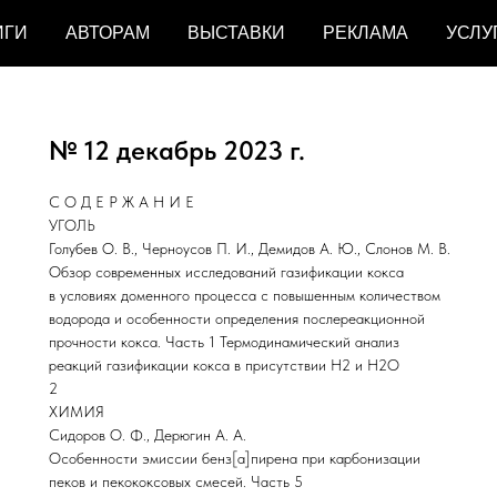
ИГИ
АВТОРАМ
ВЫСТАВКИ
РЕКЛАМА
УСЛУ
№ 12 декабрь 2023 г.
С О Д Е Р Ж А Н И Е
УГОЛЬ
Голубев О. В., Черноусов П. И., Демидов А. Ю., Слонов М. В.
Обзор современных исследований газификации кокса
в условиях доменного процесса с повышенным количеством
водорода и особенности определения послереакционной
прочности кокса. Часть 1 Термодинамический анализ
реакций газификации кокса в присутствии H2 и H2O
2
ХИМИЯ
Сидоров О. Ф., Дерюгин А. А.
Особенности эмиссии бенз[а]пирена при карбонизации
пеков и пекококсовых смесей. Часть 5