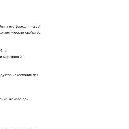
йля и его фракции +250
ко-химические свойства
И. В.
 и марганца 34
дуктов коксования для
применяемого при