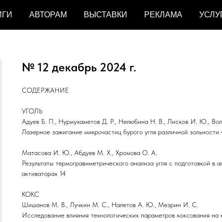
ИГИ
АВТОРАМ
ВЫСТАВКИ
РЕКЛАМА
УСЛУ
№ 12 декабрь 2024 г.
СОДЕРЖАНИЕ
УГОЛЬ
Адуев Б. П., Нурмухаметов Д. Р., Нелюбина Н. В., Лисков И. Ю., Вол
Лазерное зажигание микрочастиц бурого угля различной зольности 
Матасова И. Ю., Абдуев М. Х., Хромова О. А.
Результаты термогравиметрического анализа угля с подготовкой в а
активаторах 14
КОКС
Шишанов М. В., Лучкин М. С., Налетов А. Ю., Мезрин И. С.
Исследование влияния технологических параметров коксования на 