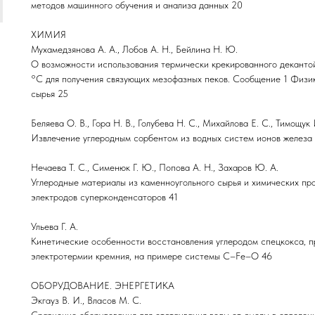
методов машинного обучения и анализа данных 20
ХИМИЯ
Мухамедзянова А. А., Лобов А. Н., Бейлина Н. Ю.
О возможности использования термически крекированного деканто
°С для получения связующих мезофазных пеков. Сообщение 1 Физи
сырья 25
Беляева О. В., Гора Н. В., Голубева Н. С., Михайлова Е. С., Тимощук 
Извлечение углеродным сорбентом из водных систем ионов железа
Нечаева Т. С., Сименюк Г. Ю., Попова А. Н., Захаров Ю. А.
Углеродные материалы из каменноугольного сырья и химических про
электродов суперконденсаторов 41
Ульева Г. А.
Кинетические особенности восстановления углеродом спецкокса, 
электротермии кремния, на примере системы С–Fe–O 46
ОБОРУДОВАНИЕ. ЭНЕРГЕТИКА
Экгауз В. И., Власов М. С.