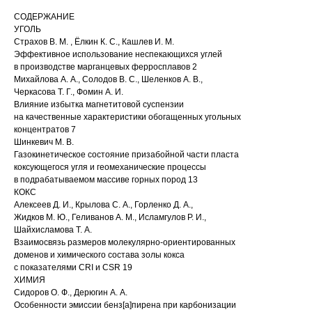
СОДЕРЖАНИЕ
УГОЛЬ
Страхов В. М. , Ёлкин К. С., Кашлев И. М.
Эффективное использование неспекающихся углей
в производстве марганцевых ферросплавов 2
Михайлова А. А., Солодов В. С., Шеленков А. В.,
Черкасова Т. Г., Фомин А. И.
Влияние избытка магнетитовой суспензии
на качественные характеристики обогащенных угольных
концентратов 7
Шинкевич М. В.
Газокинетическое состояние призабойной части пласта
коксующегося угля и геомеханические процессы
в подрабатываемом массиве горных пород 13
КОКС
Алексеев Д. И., Крылова С. А., Горленко Д. А.,
Жидков М. Ю., Геливанов А. М., Исламгулов Р. И.,
Шайхисламова Т. А.
Взаимосвязь размеров молекулярно-ориентированных
доменов и химического состава золы кокса
с показателями CRI и CSR 19
ХИМИЯ
Сидоров О. Ф., Дерюгин А. А.
Особенности эмиссии бенз[а]пирена при карбонизации