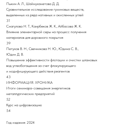
Пыкин А. Л., Шаймухаметова Д. Д.
Сравнительное исследование гуминовых веществ,
выделенных из ряда нативных и окисленных углей
31
Смагулова Н. Т., Каирбеков Ж. К., Айбасова Ж. К.
Влияние элементарной серы на процесс получения
материалов для дорожного покрытия
39
Петухов В. Н., Свечникова Н. Ю., Юдина С. В.,
Юдин Д. В.
Повышение эффективности флотации и очистки шламовых
вод углеобогащения за счет флокулирующего
и модифицирующего действия реагентов
43
ИНФОРМАЦИЯ. ХРОНИКА
Итоги семинара-совещания энергетиков
металлургических предприятий
52
Курс на цифровизацию
54
Год издания: 2024