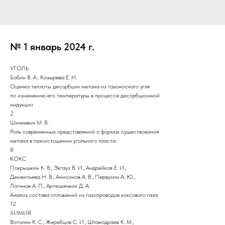
№ 1 январь 2024 г.
УГОЛЬ
Бобин В. А., Козырева Е. Н.
Оценка теплоты десорбции метана из газоносного угля
по изменению его температуры в процессе десорбционной
индукции
2
Шинкевич М. В.
Роль современных представлений о формах существования
метана в газоистощении угольного пласта
8
КОКС
Покрышкин К. В., Экгауз В. И., Андрейков Е. И.,
Дементьева Н. В., Анисимов А. В., Первухин А. Ю.,
Логинов А. П., Артюшечкин Д. А.
Анализ состава отложений из газопроводов коксового газа
12
ХИМИЯ
Вотолин К. С., Жеребцов С. И., Шпакодраев К. М.,