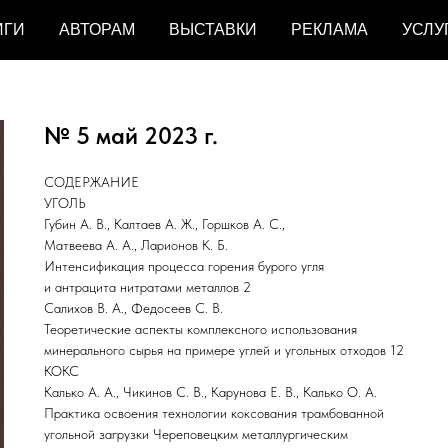
ИГИ
АВТОРАМ
ВЫСТАВКИ
РЕКЛАМА
УСЛУ
№ 5 май 2023 г.
СОДЕРЖАНИЕ
УГОЛЬ
Губин А. В., Калтаев А. Ж., Горшков А. С.,
Матвеева А. А., Ларионов К. Б.
Интенсификация процесса горения бурого угля
и антрацита нитратами металлов 2
Салихов В. А., Федосеев С. В.
Теоретические аспекты комплексного использования
минерального сырья на примере углей и угольных отходов 12
КОКС
Калько А. А., Чикинов С. В., Карунова Е. В., Калько О. А.
Практика освоения технологии коксования трамбованной
угольной загрузки Череповецким металлургическим