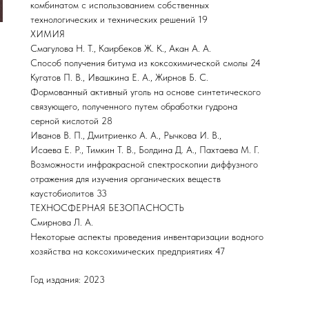
комбинатом с использованием собственных
технологических и технических решений 19
ХИМИЯ
Смагулова Н. Т., Каирбеков Ж. К., Акан А. А.
Способ получения битума из коксохимической смолы 24
Кугатов П. В., Ивашкина Е. А., Жирнов Б. С.
Формованный активный уголь на основе синтетического
связующего, полученного путем обработки гудрона
серной кислотой 28
Иванов В. П., Дмитриенко А. А., Рычкова И. В.,
Исаева Е. Р., Тимкин Т. В., Болдина Д. А., Пахтаева М. Г.
Возможности инфракрасной спектроскопии диффузного
отражения для изучения органических веществ
каустобиолитов 33
ТЕХНОСФЕРНАЯ БЕЗОПАСНОСТЬ
Смирнова Л. А.
Некоторые аспекты проведения инвентаризации водного
хозяйства на коксохимических предприятиях 47
Год издания: 2023